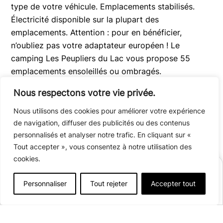
type de votre véhicule. Emplacements stabilisés.
Électricité disponible sur la plupart des
emplacements. Attention : pour en bénéficier,
n’oubliez pas votre adaptateur européen ! Le
camping Les Peupliers du Lac vous propose 55
emplacements ensoleillés ou ombragés.
Nous respectons votre vie privée.
Nous utilisons des cookies pour améliorer votre expérience
de navigation, diffuser des publicités ou des contenus
Et si je souhaite
l’électricité
?
personnalisés et analyser notre trafic. En cliquant sur «
Tout accepter », vous consentez à notre utilisation des
La plupart de nos emplacements disposent
cookies.
d’un accès électrique (optionnel). Attention :
RÉSERVER
pour en bénéficier, n’oubliez pas d’emporter un
Personnaliser
Tout rejeter
Accepter tout
Afficher plus de détails
adaptateur européen !
Ouvert du
3 avril
au
27 septembre 2026